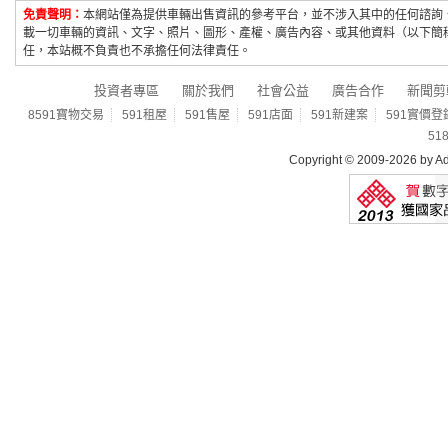
免責聲明：
本網站僅為提供車輛出售資訊的參考平台，並不涉入其中的任何諮詢
載一切車輛的資訊、文字、照片、圖形、產權、廣告內容、或其他資料（以下簡
任，本站概不負責也不承擔任何法律責任。
投資者專區
關於我們
社會公益
廣告合作
新聞剪
8591寶物交易
591租屋
591售屋
591店面
591新建案
591實價登
51
Copyright © 2009-2026 by Add