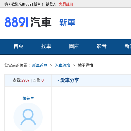
嗨，歡迎來到8891新車！
請登入
免費註冊
首頁
找車
圖庫
影音
新
您當前的位置：
新車首頁
>
汽車論壇
>
帖子詳情
- 愛車分享
查看:
2937
| 回復:
0
帳先生