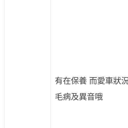
有在保養 而愛車狀
毛病及異音哦 