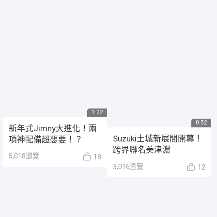
1:22
0:52
新年式Jimny大進化！兩
Suzuki土城新展間開幕！
項神配備超想要！？
跨界聯名美津濃
5,018
瀏覽
18
3,016
瀏覽
12