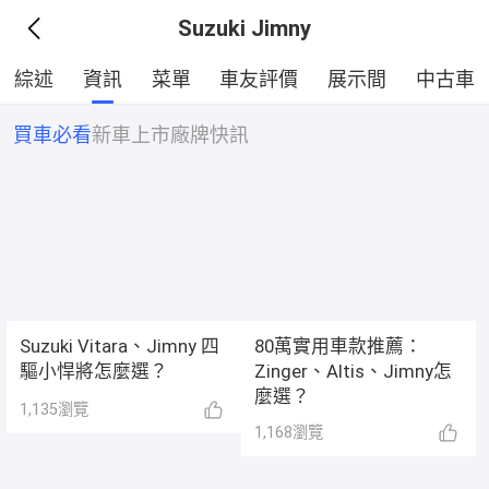
Suzuki Jimny
綜述
資訊
菜單
車友評價
展示間
中古車
買車必看
新車上市
廠牌快訊
Suzuki Vitara、Jimny 四
80萬實用車款推薦：
驅小悍將怎麼選？
Zinger、Altis、Jimny怎
麼選？
1,135
瀏覽
1,168
瀏覽