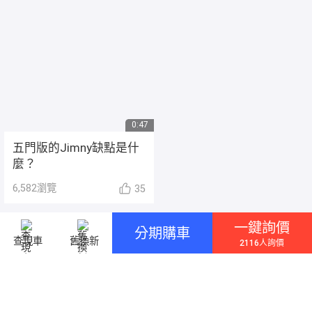
0:47
五門版的Jimny缺點是什
麼？
6,582
瀏覽
35
一鍵詢價
分期購車
查現車
舊換新
2116人詢價