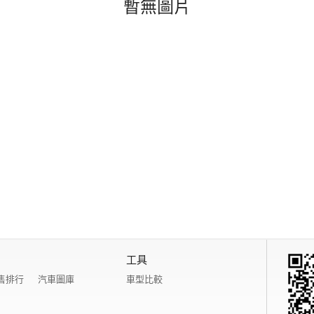
暫無圖片
工具
售排行
汽車圖庫
車型比較