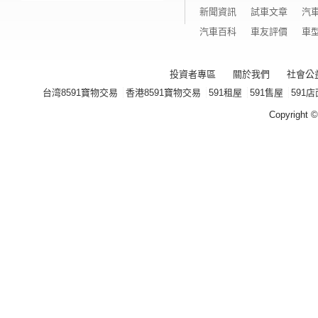
新聞資訊
試車文章
汽
汽車百科
車友評價
車
投資者專區
關於我們
社會公
台湾8591寶物交易
香港8591寶物交易
591租屋
591售屋
591店
Copyright ©