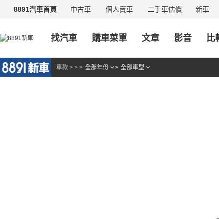
中古車
個人賣車
二手車估價
新車
8891汽車首頁
找汽車
購車菜單
文章
影音
比
車款
>
>
>
全部年份
>
全部車型