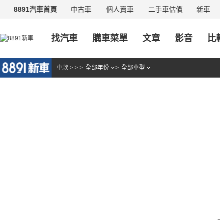
中古車
個人賣車
二手車估價
新車
8891汽車首頁
找汽車
購車菜單
文章
影音
比
車款
>
>
>
全部年份
>
全部車型