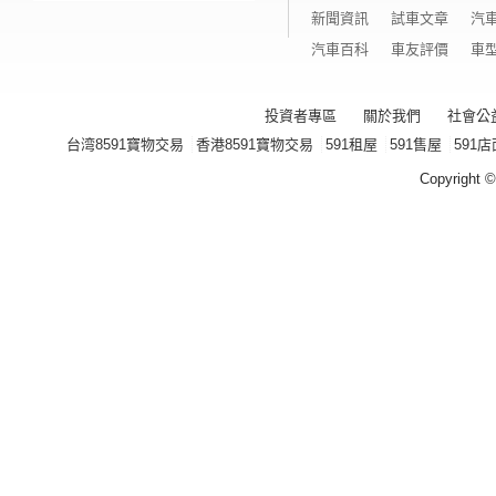
新聞資訊
試車文章
汽
汽車百科
車友評價
車
投資者專區
關於我們
社會公
台湾8591寶物交易
香港8591寶物交易
591租屋
591售屋
591店
Copyright ©