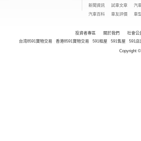
新聞資訊
試車文章
汽
汽車百科
車友評價
車
投資者專區
關於我們
社會公
台湾8591寶物交易
香港8591寶物交易
591租屋
591售屋
591店
Copyright ©