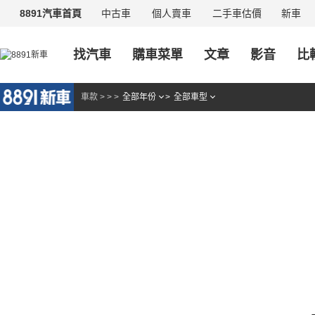
中古車
個人賣車
二手車估價
新車
8891汽車首頁
找汽車
購車菜單
文章
影音
比
車款
>
>
>
全部年份
>
全部車型