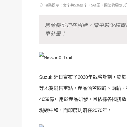
溫馨提示：文字共536個字，5張圖，閱讀約需要3
能源轉型迫在眉睫，陣中缺少純電產
車計畫！
Suzuki近日宣布了2030年戰略計劃
等地為銷售重點，產品涵蓋四輪、兩輪、
4659億）用於產品研發，且依據各國排放法
現碳中和，而印度則落在2070年。