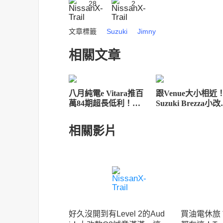
28
2
文章標籤
Suzuki
Jimny
相關文章
八月純電e Vitara推百
跟Venue大小相近
萬84期超長低利！
Suzuki Brezza小
Suzuki全車系試乘加
有型，追加1.0T渦
碼抽豪華郵輪
動力
相關影片
好久沒開到有Level 2的Aud
買油電休旅