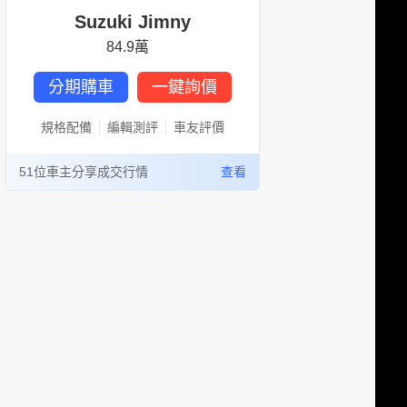
Suzuki Jimny
84.9萬
分期購車
一鍵詢價
規格配備
編輯測評
車友評價
51位車主分享成交行情
查看