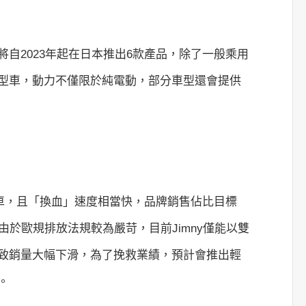
i將自2023年起在日本推出6款產品，除了一般乘用
型車，動力不僅限於純電動，部分車型還會提供
動車，且「換血」速度相當快，品牌銷售佔比目標
，由於歐規排放法規較為嚴苛，目前Jimny僅能以雙
致銷量大幅下滑，為了挽救業績，預計會推出輕
。