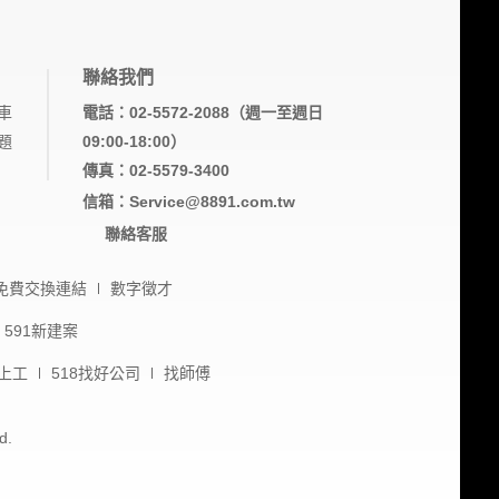
聯絡我們
車
電話：02-5572-2088（週一至週日
題
09:00-18:00）
傳真：02-5579-3400
信箱：Service@8891.com.tw
聯絡客服
免費交換連結
數字徵才
591新建案
上工
518找好公司
找師傅
d.