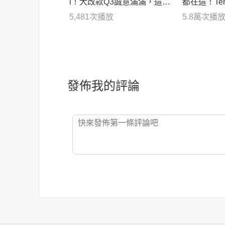
i！大改款Q3誠意滿滿，這次
都在這！Terr
終於沒有遺憾了嗎？
AV4市區挑
5,481
次播放
5.8萬
次播
發佈我的評論