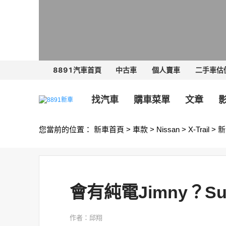
8891汽車首頁
中古車
個人賣車
二手車估
找汽車
購車菜單
文章
您當前的位置：
新車首頁
>
車款
>
Nissan
>
X-Trail
>
新
會有純電Jimny？S
作者：邱翔