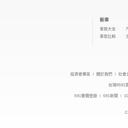
新車
車款大全
車型比較
投資者專區
關於我們
社會
台灣859
591實價登錄
591新聞
1
C