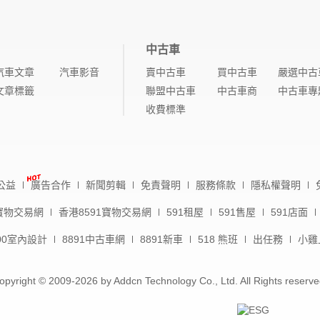
中古車
汽車文章
汽車影音
賣中古車
買中古車
嚴選中古
文章標籤
聯盟中古車
中古車商
中古車專
收費標準
公益
廣告合作
新聞剪輯
免責聲明
服務條款
隱私權聲明
1寶物交易網
香港8591寶物交易網
591租屋
591售屋
591店面
00室內設計
8891中古車網
8891新車
518 熊班
出任務
小雞
opyright © 2009-
2026
by Addcn Technology Co., Ltd. All Rights reserve