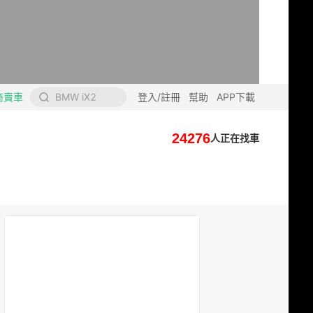
商賣車
BMW iX2
登入/註冊
幫助
APP下載
24276
人正在找車