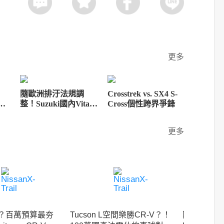
更多
！
隨歐洲排汙法規調
Crosstrek vs. SX4 S-
改更
整！Suzuki國內Vitara
Cross個性跨界爭鋒
輪
與SX4 S-Cross降輸出
更多
？百萬預算最夯
Tucson L空間樂勝CR-V？！
除了TNC