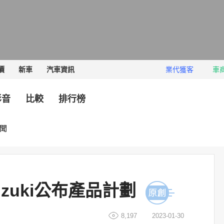
價
新車
汽車資訊
業代獲客
車
影音
比較
排行榜
聞
uzuki公布產品計劃
8,197
2023-01-30