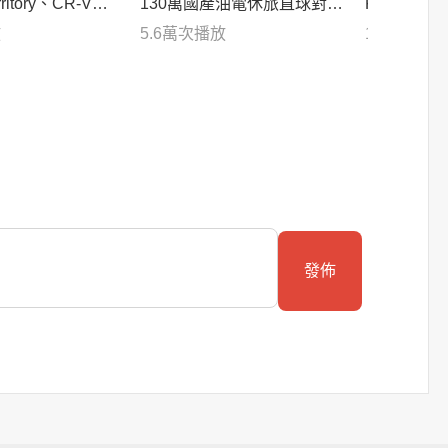
itory、CR-V、R
130萬國產油電休旅直球對
Kia小改款S
戰賽！
決！
優缺點？
放
5.6萬
次播放
1.7萬
次播
發佈