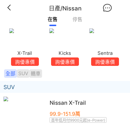
日產/Nissan
在售
停售
X-Trail
Kicks
Sentra
詢優惠價
詢優惠價
詢優惠價
SUV
全部
轎車
SUV
Nissan
X-Trail
99.9-151.9萬
首年低月付9900元起(e-Power)