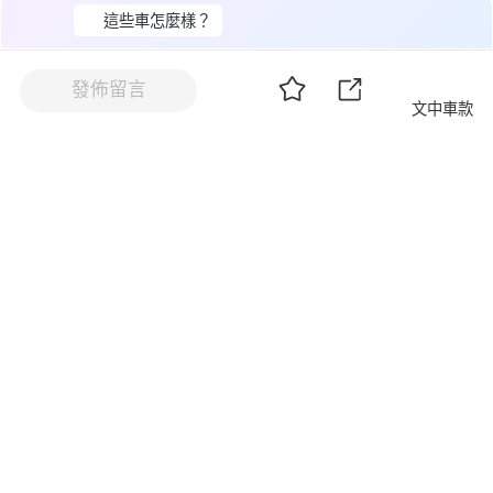
3,332
瀏覽
7
這些車怎麼樣？
文中車款