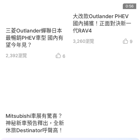
0:56
大改款Outlander PHEV
國內捕獲！正面對決新一
代RAV4
三菱Outlander蟬聯日本
最暢銷PHEV車型 國內有
3,260
瀏覽
9
望今年見？
2,392
瀏覽
6
Mitsubishi車展有驚喜？
神秘新車預告釋出，全新
休旅Destinator呼聲高！