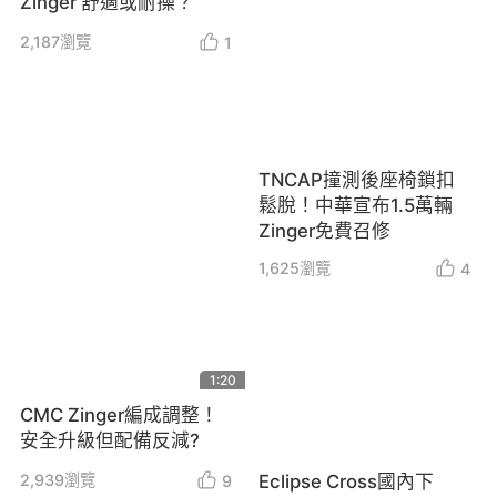
Zinger 舒適或耐操？
2,187
瀏覽
1
TNCAP撞測後座椅鎖扣
鬆脫！中華宣布1.5萬輛
Zinger免費召修
1,625
瀏覽
4
1:20
CMC Zinger編成調整！
安全升級但配備反減?
2,939
瀏覽
Eclipse Cross國內下
9