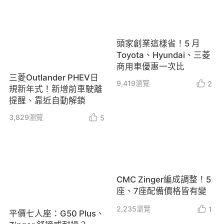
頭家創業這樣省！5 月
Toyota、Hyundai、三菱
商用車優惠一次比
三菱Outlander PHEV日
9,419
瀏覽
2
規新年式！新增前車駛離
提醒、靠近自動解鎖
3,829
瀏覽
5
CMC Zinger編成調整！5
座、7座配備價格皆有變
2,235
瀏覽
1
平價七人座：G50 Plus、