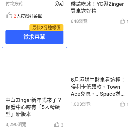
付款方式
分期
乘請吃冰！YC與Zinger
買車送好禮
2
人按讚好菜單！
648
瀏覽
1
最快2分鐘報價
徵求菜單
6月添購生財車看這裡！
得利卡低頭款、Town
Ace免息、J Space送保
中華Zinger新年式來了？
固
1,003
瀏覽
1
保發中心曝有「5人精緻
型」新版本
3,290
瀏覽
3