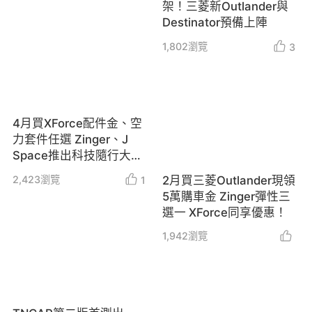
架！三菱新Outlander與
Destinator預備上陣
1,802
瀏覽
3
4月買XForce配件金、空
力套件任選 Zinger、J
Space推出科技隨行大禮
包
2,423
瀏覽
2月買三菱Outlander現領
1
5萬購車金 Zinger彈性三
選一 XForce同享優惠！
1,942
瀏覽