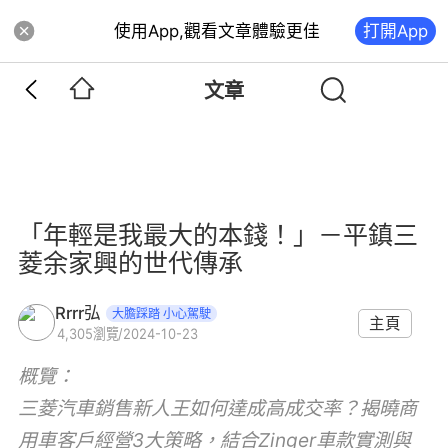
使用App,觀看文章體驗更佳
打開App
文章
「年輕是我最大的本錢！」－平鎮三
菱余家興的世代傳承
Rrrr弘
大膽踩踏 小心駕駛
主頁
4,305
瀏覽
/
2024-10-23
概覽：
三菱汽車銷售新人王如何達成高成交率？揭曉商
用車客戶經營3大策略，結合Zinger車款實測與