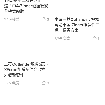
TNCAP第二版首測出
爐！中華Zinger碰撞後安
全帶竟鬆脫
2,154
瀏覽
中華三菱Outlander現領5
5
萬購車金 Zinger推彈性三
選一優惠方案
1,946
瀏覽
1
三菱Outlander現省5萬、
XForce加贈配件金另推
外觀新套件！
1,259
瀏覽
3