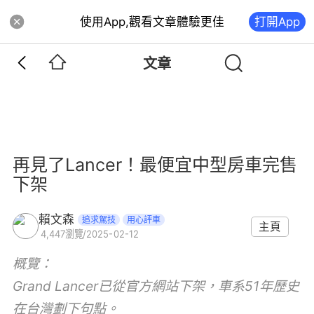
使用App,觀看文章體驗更佳
打開App
文章
再見了Lancer！最便宜中型房車完售
下架
賴文森
追求駕技
用心評車
主頁
4,447
瀏覽
/
2025-02-12
概覽：
Grand Lancer已從官方網站下架，車系51年歷史
在台灣劃下句點。