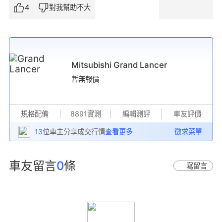
4
對我幫助不大
Mitsubishi Grand Lancer
暫無報價
規格配備
8891實測
編輯測評
車友評價
13
位車主分享成交行情
查看更多
徵求菜單
車友留言
0
條
寫留言