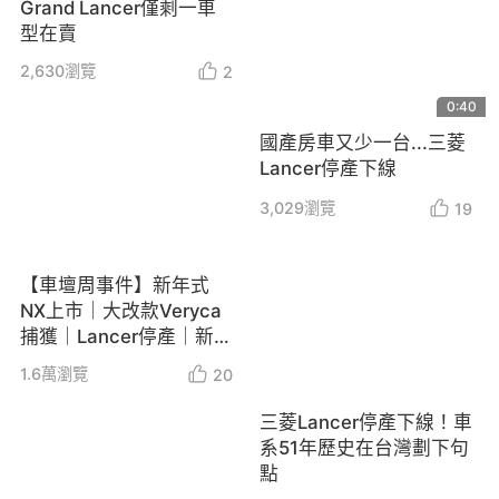
Grand Lancer僅剩一車
型在賣
2,630
瀏覽
2
0:40
國產房車又少一台...三菱
Lancer停產下線
3,029
瀏覽
19
【車壇周事件】新年式
NX上市｜大改款Veryca
捕獲｜Lancer停產｜新
Altis GR Sport｜3月新車
1.6萬
瀏覽
20
銷售成績
三菱Lancer停產下線！車
系51年歷史在台灣劃下句
點