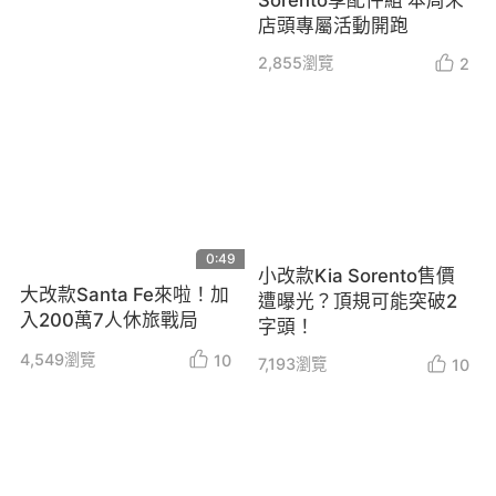
店頭專屬活動開跑
2,855
瀏覽
2
0:49
小改款Kia Sorento售價
大改款Santa Fe來啦！加
遭曝光？頂規可能突破2
入200萬7人休旅戰局
字頭！
4,549
瀏覽
10
7,193
瀏覽
10