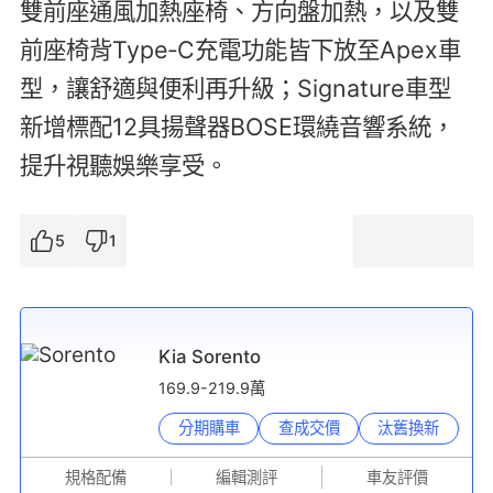
雙前座通風加熱座椅、方向盤加熱，以及雙
前座椅背Type‑C充電功能皆下放至Apex車
型，讓舒適與便利再升級；Signature車型
新增標配12具揚聲器BOSE環繞音響系統，
提升視聽娛樂享受。
5
1
Kia Sorento
169.9-219.9萬
分期購車
查成交價
汰舊換新
規格配備
編輯測評
車友評價