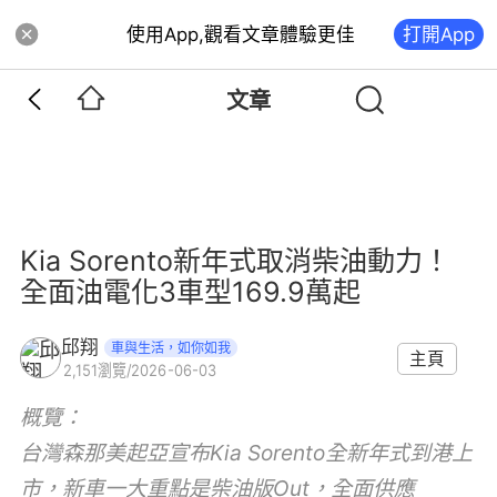
使用App,觀看文章體驗更佳
打開App
文章
Kia Sorento新年式取消柴油動力！
全面油電化3車型169.9萬起
邱翔
車與生活，如你如我
主頁
2,151
瀏覽
/
2026-06-03
概覽：
台灣森那美起亞宣布Kia Sorento全新年式到港上
市，新車一大重點是柴油版Out，全面供應