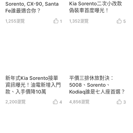
Kia Sorento二次小改款
Sorento, CX-90, Santa
偽裝車首度曝光！
Fe誰最適合你？
1,255
瀏覽
1,352
瀏覽
1
5
新年式Kia Sorento接單
平價三排休旅對決：
資訊曝光！油電新增入門
5008、Sorento、
款、入手價降10萬
Kodiaq誰是七人座首選？
2,200
瀏覽
4,856
瀏覽
4
3