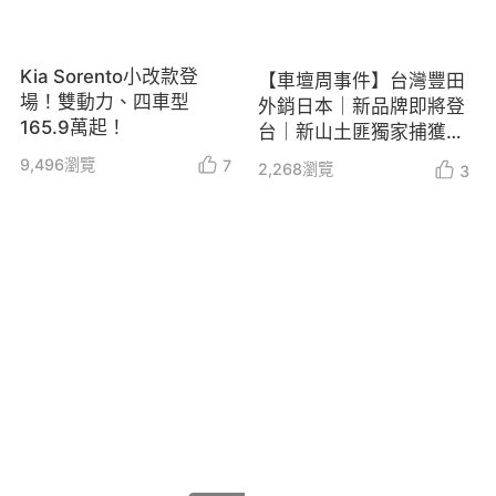
Kia Sorento小改款登
【車壇周事件】台灣豐田
場！雙動力、四車型
外銷日本｜新品牌即將登
165.9萬起！
台｜新山土匪獨家捕獲｜
Kuga、Sorento配置搶先
9,496
瀏覽
7
2,268
瀏覽
3
看