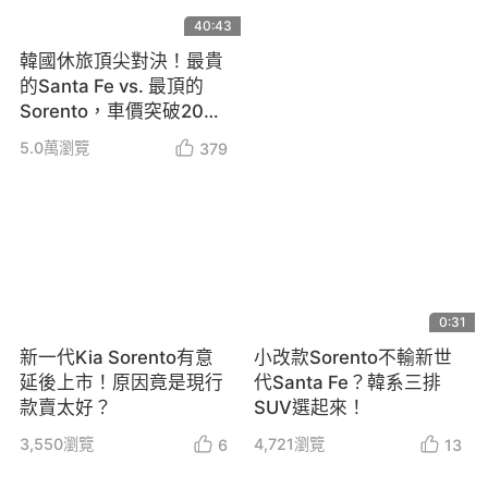
40:43
韓國休旅頂尖對決！最貴
的Santa Fe vs. 最頂的
Sorento，車價突破200
萬該選誰？
5.0萬
瀏覽
379
0:31
新一代Kia Sorento有意
小改款Sorento不輸新世
延後上市！原因竟是現行
代Santa Fe？韓系三排
款賣太好？
SUV選起來！
3,550
瀏覽
4,721
瀏覽
6
13