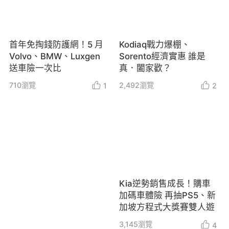
首年免掏錢防護網！5 月
Kodiaq戰力爆棚、
Volvo、BMW、Luxgen
Sorento經濟實惠 誰是
送車險一次比
真．闔家歡？
710
瀏覽
2,492
瀏覽
1
2
Kia逆勢銷售成長！購車
加碼車體險 再抽PS5、新
加坡方程式大獎賽雙人遊
3,145
瀏覽
4