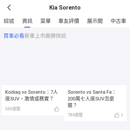
Kia Sorento
綜述
資訊
菜單
車友評價
展示間
中古車
買車必看
新車上市
廠牌快訊
Kodiaq vs Sorento：7人
Sorento vs Santa Fe：
座SUV，激情或務實？
200萬七人座SUV怎麼
選？
550
瀏覽
784
瀏覽
1