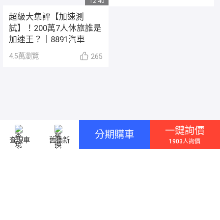
12:40
超級大集評【加速測
試】！200萬7人休旅誰是
加速王？｜8891汽車
4.5萬
瀏覽
265
一鍵詢價
分期購車
查現車
舊換新
1903人詢價