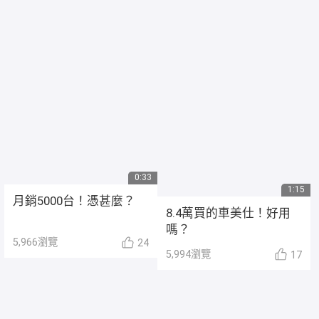
0:33
1:15
月銷5000台！憑甚麼？
8.4萬買的車美仕！好用
嗎？
5,966
瀏覽
24
5,994
瀏覽
17