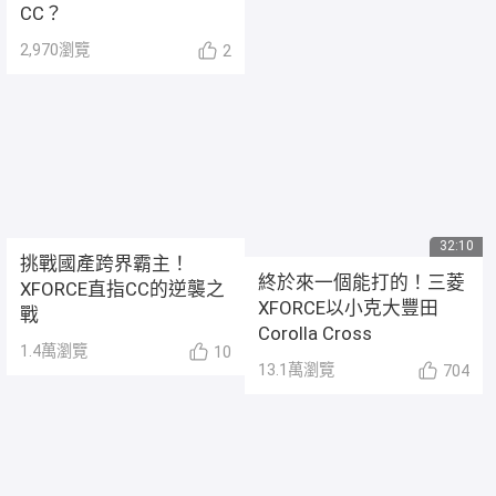
CC？
2,970
瀏覽
2
32:10
挑戰國產跨界霸主！
終於來一個能打的！三菱
XFORCE直指CC的逆襲之
XFORCE以小克大豐田
戰
Corolla Cross
1.4萬
瀏覽
10
13.1萬
瀏覽
704