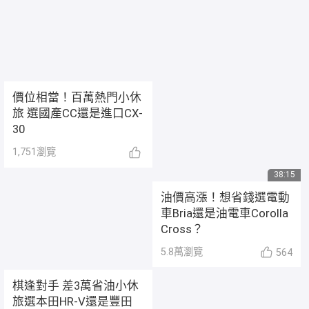
價位相當！百萬熱門小休
旅 選國產CC還是進口CX-
30
1,751
瀏覽
38:15
油價高漲！想省錢選電動
車Bria還是油電車Corolla
Cross？
5.8萬
瀏覽
564
棋逢對手 差3萬省油小休
旅選本田HR-V還是豐田