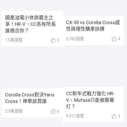
國產油電小休旅霸主之
CX-30 vs Corolla Cross感
爭！HR-V、CC各有所長
性與理性購車抉擇
誰適合你？
3,762
瀏覽
4
1.5萬
瀏覽
3
CC新年式戰力強化 HR-
Corolla Cross對決Yaris
V、Mufasa只能被壓著
Cross！神車該買誰
打？
2.9萬
瀏覽
6
9,011
瀏覽
3