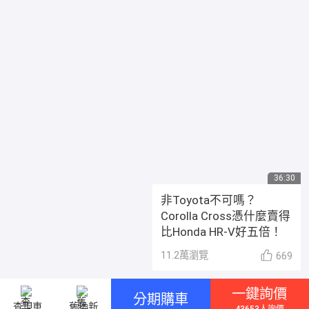
36:30
非Toyota不可嗎？
Corolla Cross憑什麼賣得
比Honda HR-V好五倍！
11.2萬
瀏覽
669
一鍵詢價
分期購車
查現車
舊換新
43653人詢價