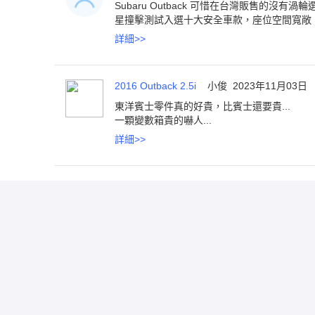
Subaru Outback 可惜在台灣販售的沒
星撞擊測試入選十大安全車款，座位空間寬敞
詳細
>>
2016 Outback 2.5i
小俊
2023年11月03日
東洋賓士零件真的好貴，比賓士還要貴...
一顆變數箱貴的嚇人...
詳細
>>
Subaru Outback 展示間
地區
台北市
新北市
桃園市
台中市
共找到
3
個展示間
北部
台北市
（
3
）
新北市
（
1
）
新竹市