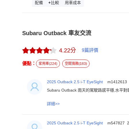
配備
比較
用車成本
Subaru Outback 車友交流
4.22
分
9
篇評價
優點：
家用車
(
224
)
空間寬敞
(
183
)
2025 Outback 2.5 i-T EyeSight
m1412613
Subaru Outback 雨天的駕駛路感平
詳細
>>
2025 Outback 2.5 i-T EyeSight
m547827