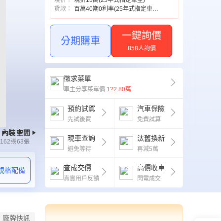
現折
：
現折13萬(25年式指定車型)
貸款
：
百萬40期0利率(25年式指定車型)
一鍵詢價
分期購車
858人詢價
徵求菜單
車主分享菜單價
1?2.80萬
預約試駕
汽車保險
先試後買
免費試算
內裝
空間
現車查詢
汰舊換新
162
張
63
張
避免等待
再減5萬
查成交價
高價收車
規格配備
真實用戶反饋
閃電成交
廠牌快訊