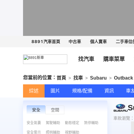
8891汽車首頁
中古車
個人賣車
二手車估
找汽車
購車菜單
您當前的位置：
首頁
找車
Subaru
Outback
>
>
>
綜述
圖片
規格/配備
資訊
車
S
安全
空間
車款瀏覽
安全氣囊
駕駛輔助
動態穩定
煞停輔助
安全警示
照明輔助
視野輔助