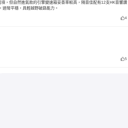
有渦輪選項，但自然進氣款的引擎變速箱妥善率較高，隔音佳配有12支HK音響讚，
，過彎平穩，具輕越野破路能力。
4
5
查看剩餘
6
條評價
高雄市
台南市
（
1
）
新竹縣
（
1
）
桃園市
（
6
）
宜蘭縣
（
1
）