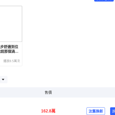
質感進步舒適到位
我說那個渦輪
播放8.5萬次
型
售價
162.8
萬
汰舊換新