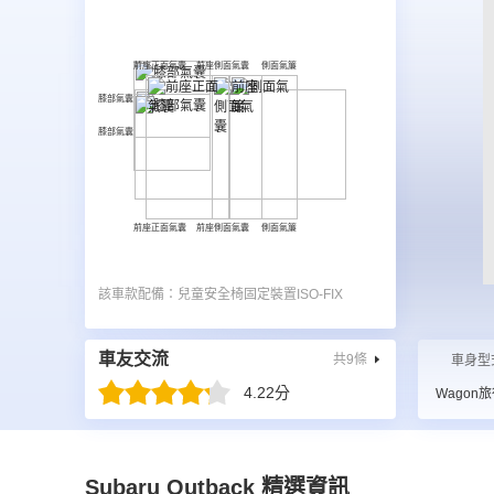
前座正面氣囊
前座側面氣囊
側面氣簾
膝部氣囊
膝部氣囊
前座正面氣囊
前座側面氣囊
側面氣簾
該車款配備：兒童安全椅固定裝置
ISO-FIX
車友交流
共
9
條
車身型
4.22
分
Wagon
Subaru Outback 精選資訊