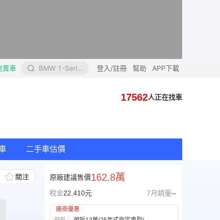
商賣車
BMW 1-Series Hatchback
登入/註冊
幫助
APP下載
17562
人正在找車
車
二手車估價
162.8萬
關注
原廠建議售價
稅金
22,410
元
7
月銷量
--
廠商優惠