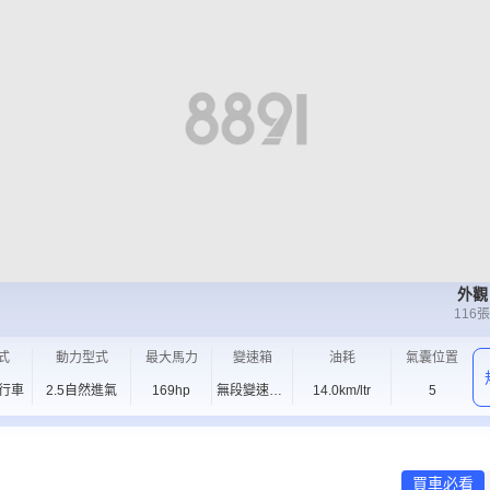
外觀
116
張
式
動力型式
最大馬力
變速箱
油耗
氣囊位置
旅行車
2.5自然進氣
169hp
無段變速CV
14.0km/ltr
5
T
買車必看