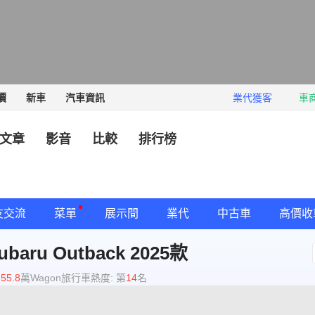
價
新車
汽車資訊
業代獲客
車
文章
影音
比較
排行榜
友交流
菜單
展示間
業代
中古車
高價收
ubaru
Outback
2025款
：
55.8
萬
Wagon旅行車
熱度: 第
14
名