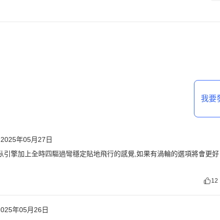
我要
2025年05月27日
穩,水平對臥引擎加上全時四驅過彎穩定貼地飛行的感覺,如果有渦輪的選項將會更好
12
2025年05月26日