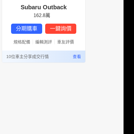
Subaru Outback
162.8萬
分期購車
一鍵詢價
規格配備
編輯測評
車友評價
10位車主分享成交行情
查看