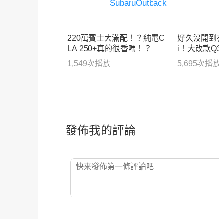
220萬賓士大滿配！？純電C
好久沒開到有L
LA 250+真的很香嗎！？
i！大改款
終於沒有遺
1,549
次播放
5,695
次播
發佈我的評論