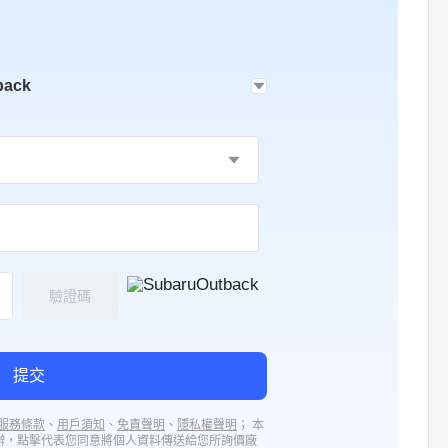
back
驗證碼
提交
服務條款
、
用戶須知
、
免責聲明
、
隱私權聲明
； 本
辦，點擊代表您同意將個人資料傳送給您所詢價廠