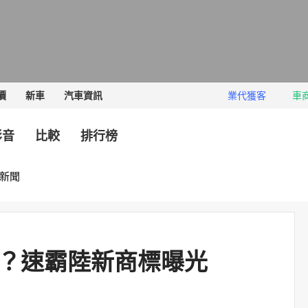
價
新車
汽車資訊
業代獲客
車
影音
比較
排行榜
新聞
動版？速霸陸新商標曝光