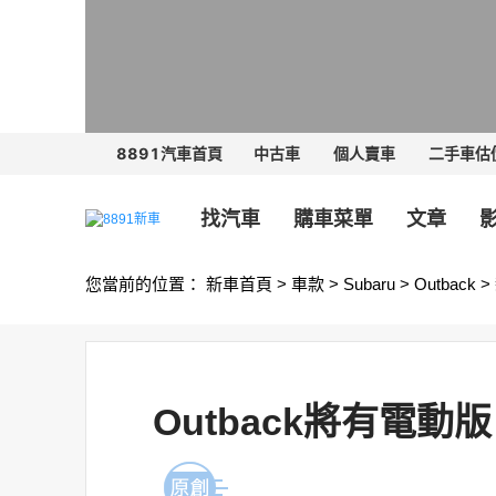
8891汽車首頁
中古車
個人賣車
二手車估
找汽車
購車菜單
文章
您當前的位置：
新車首頁
>
車款
>
Subaru
>
Outback
>
Outback將有電