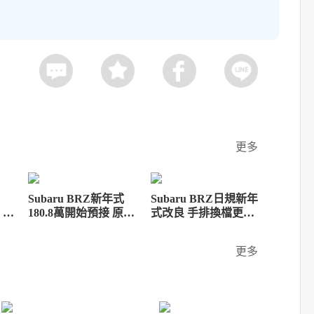
更多
Subaru BRZ新年式
Subaru BRZ日規新年
！全
180.8萬開始預接 原廠
式改良 手排換檔更順
免
優惠同步推出
暢EyeSight也升級
更多