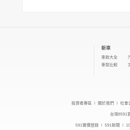
新車
車款大全
車型比較
投資者專區
關於我們
社會
台灣859
591實價登錄
591新聞
1