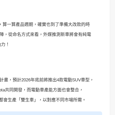
約車展，算一算產品週期，確實也到了準備大改款的時
上陣，從命名方式來看，外媒推測新車將會有純電
動力！
計畫，預計2026年底前將推出4款電動SUV車型，
Toyota共同開發，而電動車產能方面也會整合，
國工廠都會生產「雙生車」，以對應不同市場所需。