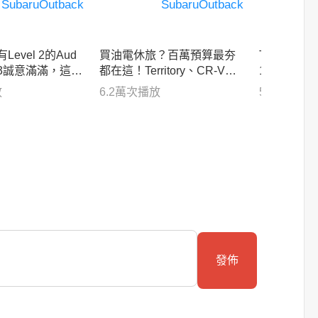
evel 2的Aud
買油電休旅？百萬預算最夯
Tucson 
Q3誠意滿滿，這次
都在這！Territory、CR-V、R
130萬國
憾了嗎？
AV4市區挑戰賽！
決！
放
6.2萬
次播放
5.9萬
次播
發佈