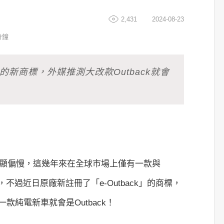
2,431
2024-08-23
分鐘
ck」的新商標，外媒推測大改款Outback就會
步明顯偏慢，這幾年來在全球市場上僅有一款與
a在販售，不過近日原廠新註冊了「e-Outback」的商標，
純電新車就會是Outback！