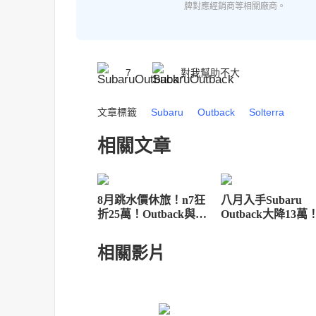
牌對應經銷商等相關廠商。
7
對我幫助不大
文章標籤
Subaru
Outback
Solterra
相關文章
8月跳水價休旅！n7狂
八月入手Subaru
折25萬！Outback與
Outback大降13萬
Tiguan也超殺
系標配高額免息與
保養護盤
相關影片