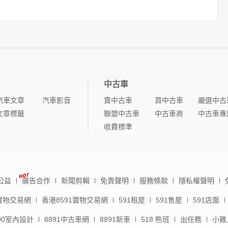
中古車
汽車文章
汽車影音
賣中古車
買中古車
嚴選中古
文章標籤
聯盟中古車
中古車商
中古車專
收費標準
公益
廣告合作
新聞剪輯
免責聲明
服務條款
隱私權聲明
1寶物交易網
香港8591寶物交易網
591租屋
591售屋
591店面
00室內設計
8891中古車網
8891新車
518 熊班
出任務
小雞