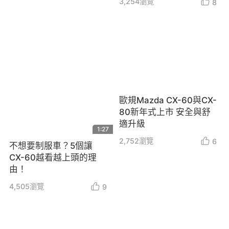
3,254
瀏覽
8
歐規Mazda CX-60與CX-
80新年式上市 安全與舒
適升級
1:27
2,752
瀏覽
6
不想要制服車？5個讓
CX-60越看越上頭的理
由！
4,505
瀏覽
9