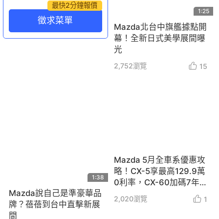
最快2分鐘報價
1:25
徵求菜單
Mazda北台中旗艦據點開
幕！全新日式美學展間曝
光
2,752
瀏覽
15
Mazda 5月全車系優惠攻
略！CX-5享最高129.9萬
1:38
0利率，CX-60加碼7年
Mazda說自己是準豪華品
保固
2,020
瀏覽
1
牌？蓓蓓到台中直擊新展
間