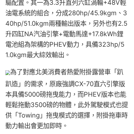
驅配置。其一為3.3升直列六缸渦輪+48V輕
油電系統的組合，分成280hp/45.9kgm、3
40hp/51.0kgm兩種輸出版本，另外也有2.5
升四缸NA汽油引擎+電動馬達+17.8kWh鋰
電池組為架構的PHEV動力，具備323hp/5
1.0kgm最大綜效輸出。
為了對應北美消費者熱愛附掛露營車「趴
趴造」的需求，原廠強調CX-70直六引擎版
本具備5000磅拖曳能力，而PHEV版本也能
輕鬆拖動3500磅的物體，此外駕駛模式也提
供「Towing」拖曳模式的選擇，附掛拖車時
動力輸出會更加即時。