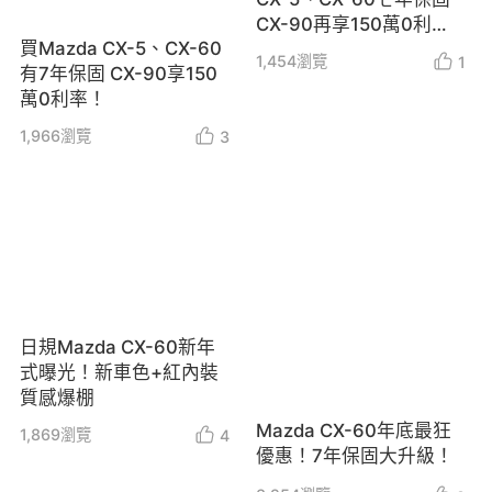
CX-90再享150萬0利
買Mazda CX-5、CX-60
率！
1,454
瀏覽
1
有7年保固 CX-90享150
萬0利率！
1,966
瀏覽
3
日規Mazda CX-60新年
式曝光！新車色+紅內裝
質感爆棚
Mazda CX-60年底最狂
1,869
瀏覽
4
優惠！7年保固大升級！