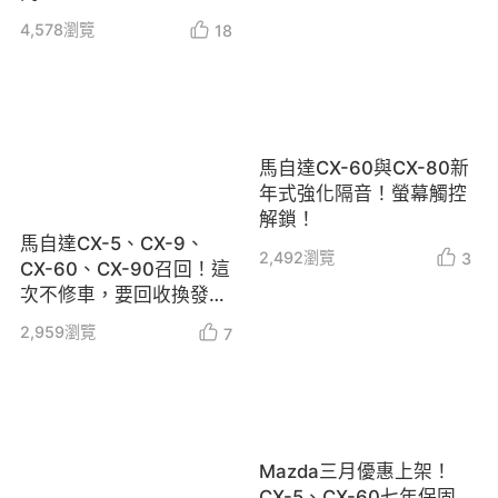
4,578
瀏覽
18
馬自達CX-60與CX-80新
年式強化隔音！螢幕觸控
解鎖！
馬自達CX-5、CX-9、
2,492
瀏覽
3
CX-60、CX-90召回！這
次不修車，要回收換發行
照！
2,959
瀏覽
7
Mazda三月優惠上架！
CX-5、CX-60七年保固