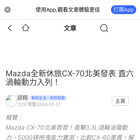
使用App,觀看文章體驗更佳
打開App
文章
Mazda全新休旅CX-70北美發表 直六
渦輪動力入列！
邱翔
車與生活，如你如我
主頁
7,257
瀏覽
/
2024-01-31
概覽：
Mazda CX-70北美首發！直擊3.3L渦輪油電動
力、5000磅拖曳能力實測，比較CX-60差異。解