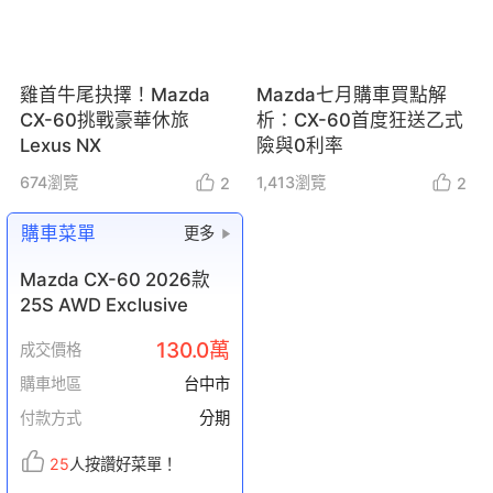
雞首牛尾抉擇！Mazda
Mazda七月購車買點解
CX-60挑戰豪華休旅
析：CX-60首度狂送乙式
Lexus NX
險與0利率
674
瀏覽
1,413
瀏覽
2
2
購車菜單
更多
Mazda CX-60 2026款
25S AWD Exclusive
130.0萬
成交價格
購車地區
台中市
付款方式
分期
25
人按讚好菜單！