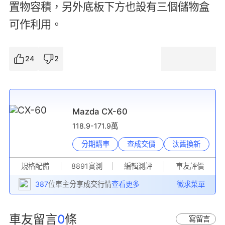
置物容積，另外底板下方也設有三個儲物盒
可作利用。
24
2
Mazda CX-60
118.9-171.9萬
分期購車
查成交價
汰舊換新
規格配備
8891實測
編輯測評
車友評價
387
位車主分享成交行情
查看更多
徵求菜單
車友留言
0
條
寫留言