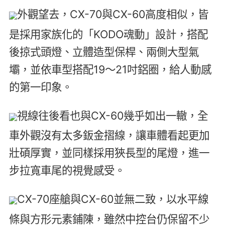
外觀望去，CX-70與CX-60高度相似，皆
是採用家族化的「KODO魂動」設計，搭配
後掠式頭燈、立體造型保桿、兩側大型氣
壩，並依車型搭配19～21吋鋁圈，給人動感
的第一印象。
視線往後看也與CX-60幾乎如出一轍，全
車外觀沒有太多鈑金摺線，讓車體看起更加
壯碩厚實，並同樣採用狹長型的尾燈，進一
步拉寬車尾的視覺感受。
CX-70座艙與CX-60並無二致，以水平線
條與方形元素鋪陳，雖然中控台仍保留不少