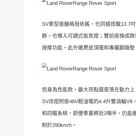
SV車型座艙格局依舊，也同樣搭載13.7
飾，也導入可調式氣氛燈；雙前座換成跑
按摩功能。此外連麂皮頂篷和專屬腳踏墊
但身為性能款，最大亮點還是落在動力上，有
SV改搭附掛48V輕油電的4.4升雙渦輪V8，
和四驅系統，即便車重將近2噸半，仍能繳出
制於290km/h。