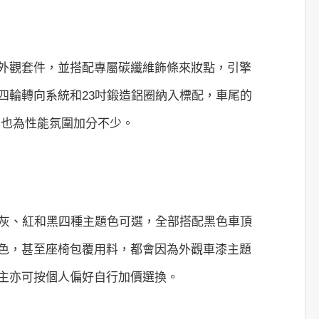
更富運動感的外觀套件，並搭配專屬碳纖維飾條來妝點，引擎
四輪轉向系統和23吋鍛造鋁圈納入標配，車尾的
，也為性能氛圍加分不少。
供藍、灰、紅和黑四種主題色可選，全部搭配黑色車頂
色，甚至座椅包覆用料，都會因為外觀車漆主題
主亦可按個人偏好自行加價選換。