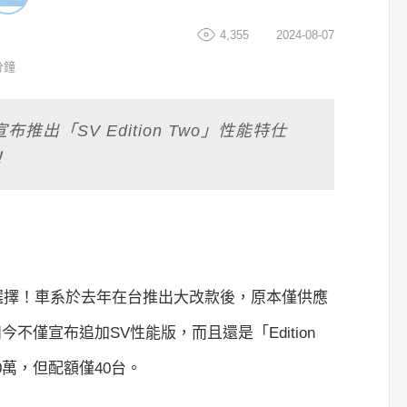
4,355
2024-08-07
分鐘
port宣布推出「SV Edition Two」性能特仕
！
port帶來新選擇！車系於去年在台推出大改款後，原本僅供應
不僅宣布追加SV性能版，而且還是「Edition
0萬，但配額僅40台。