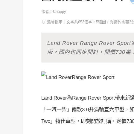
作者：Chappy
溫馨提示：文字共653個字，5張圖，閱讀約需要3
Land Rover Range Rover S
版，國內也同步開訂，開價730萬
Land Rover為Range Rover S
「一汽一柴」兩款3.0升渦輪直六車型，如今
Two」特仕車型，即刻開放訂購，定價73