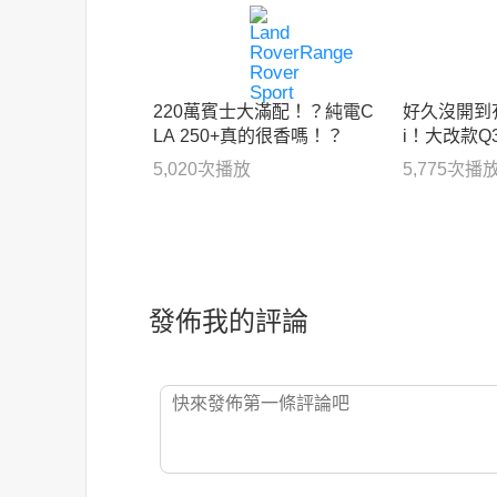
220萬賓士大滿配！？純電C
好久沒開到有L
LA 250+真的很香嗎！？
i！大改款
終於沒有遺
5,020
次播放
5,775
次播
發佈我的評論