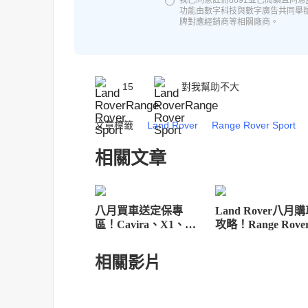
我已同意註冊8891並已閱讀且同意
功能由數字科技與數字廣告共同舉
牌對應經銷商等相關廠商。
15
對我幫助不大
文章標籤
Land Rover
Range Rover Sport
相關文章
八月買車送定保專
Land Rover八月
區！Cavira、X1、
攻略！Range Rove
Defender養車低負擔
300萬免息、全車
車0負擔專案
相關影片