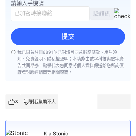
請輸入手機號
驗證碼
提交
我已同意註冊8891並已閱讀且同意
服務條款
、
用戶須
知
、
免責聲明
、
隱私權聲明
；
本功能由數字科技與數字廣
告共同舉辦，點擊代表您同意將個人資料傳送給您所詢價
廠牌對應經銷商等相關廠商。
8
對我幫助不大
Kia Stonic