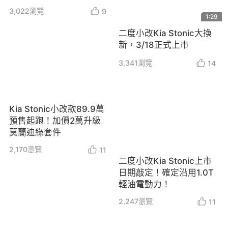
3,022
瀏覽
9
1:29
二度小改Kia Stonic大換
新，3/18正式上市
3,341
瀏覽
14
Kia Stonic小改款89.9萬
預售起跑！加價2萬升級
莫蘭迪綠套件
2,170
瀏覽
11
二度小改Kia Stonic上市
日期敲定！確定沿用1.0T
輕油電動力！
2,247
瀏覽
11