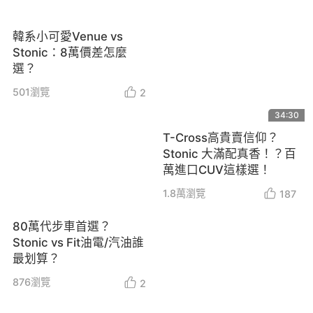
韓系小可愛Venue vs
Stonic：8萬價差怎麼
選？
501
瀏覽
2
34:30
T-Cross高貴賣信仰？
Stonic 大滿配真香！？百
萬進口CUV這樣選！
1.8萬
瀏覽
187
80萬代步車首選？
Stonic vs Fit油電/汽油誰
最划算？
876
瀏覽
2