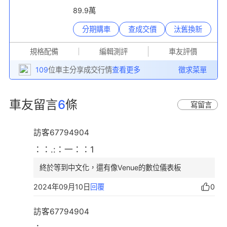
89.9萬
分期購車
查成交價
汰舊換新
規格配備
編輯測評
車友評價
109
位車主分享成交行情
查看更多
徵求菜單
車友留言
6
條
寫留言
訪客67794904
：：.:：一：：1
終於等到中文化，還有像Venue的數位儀表板
2024年09月10日
回覆
0
訪客67794904