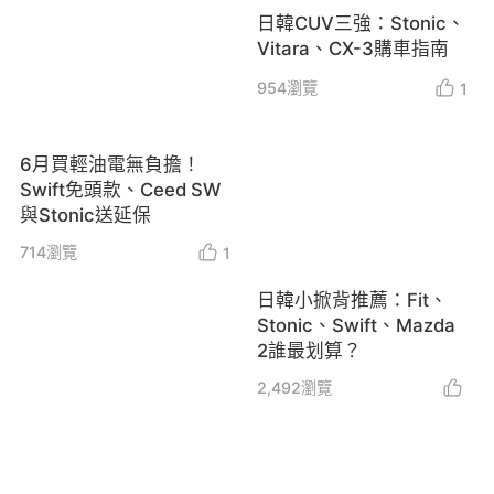
日韓CUV三強：Stonic、
Vitara、CX-3購車指南
954
瀏覽
1
6月買輕油電無負擔！
Swift免頭款、Ceed SW
與Stonic送延保
714
瀏覽
1
日韓小掀背推薦：Fit、
Stonic、Swift、Mazda
2誰最划算？
2,492
瀏覽