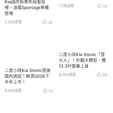
Kia國內新車布局看這
導入
1.7萬
瀏覽
16
裡，油電Sportage準備
登場
5,228
瀏覽
22
二度小改Kia Stonic「登
大人」！外觀大轉型、雙
12.3吋螢幕上身
二度小改Kia Stonic現身
9,264
瀏覽
28
國內測試！推測2026下
半年上市！
8,085
瀏覽
13