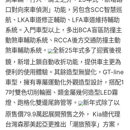
口對向來車偵測」功能，另包含SCC智慧巡
航、LKA車道修正輔助、LFA車道維持輔助
系統。入門車型以上，多出BCA盲區防撞主
動煞車輔助系統、RCCA後方交通防撞主動
煞車輔助系統。
全新25年式多了迎賓後視
鏡，新增上鎖自動收折功能，提供車主更為
便利的使用體驗。其餘造型無變化，GT-line
車型，擁有專屬運動化外觀造型設計，搭配1
7吋雙色切削輪圈、類金屬幾何造型LED霧
燈、跑格化雙邊尾飾管等。
新年式除了以
原售價79.9萬起展開預售之外， Kia總代理
台灣森那美起亞更推出「潮旅預享」方案，