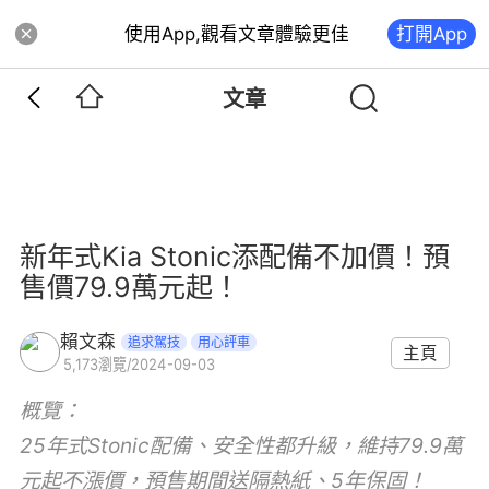
使用App,觀看文章體驗更佳
打開App
文章
新年式Kia Stonic添配備不加價！預
售價79.9萬元起！
賴文森
追求駕技
用心評車
主頁
5,173
瀏覽
/
2024-09-03
概覽：
25年式Stonic配備、安全性都升級，維持79.9萬
元起不漲價，預售期間送隔熱紙、5年保固！