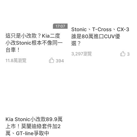
17:07
Stonic、T-Cross、CX-3
這只是小改款？Kia二度
誰是80萬進口CUV優
小改Stonic根本不像同一
選？
台車！
3,297
瀏覽
3
11.8萬
瀏覽
394
Kia Stonic小改款89.9萬
上市！莫蘭迪綠套件加2
萬、GT-line爭取中