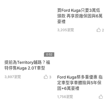
買Ford Kuga只要3萬低
頭款 再享原廠保固與6萬
豪禮
3,205
瀏覽
2
0:52
提前為Territory鋪路？福
特停售Kuga 2.0T車型
3,897
瀏覽
Ford Kuga祭多重優惠 指
3
定車型享車體險與5年保
固+6萬豪禮
1,756
瀏覽