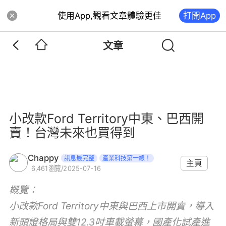
使用App,觀看文章體驗更佳
打開App
文章
小改款Ford Territory中東、巴西開
賣！台灣未來也買得到
Chappy
訊息最完整
產業科技第一線！
主頁
6,461
瀏覽
/
2025-07-16
概覽：
小改款Ford Territory中東與巴西上市開賣，導入
新頭燈格局與雙12.3吋車載螢幕，國產化試產進