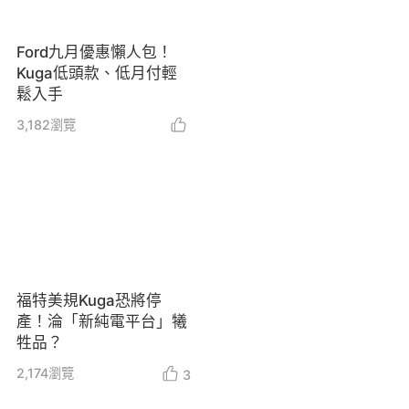
Ford九月優惠懶人包！
Kuga低頭款、低月付輕
鬆入手
3,182
瀏覽
福特美規Kuga恐將停
產！淪「新純電平台」犧
牲品？
2,174
瀏覽
3