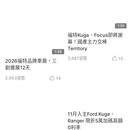
1:10
福特Kuga、Focus即將謝
幕！國產主力交棒
Territory
1:39
3,687
瀏覽
15
2026福特品牌車展，三
創連展12天
2,953
瀏覽
14
11月入主Ford Kuga、
Ranger 現折5萬加碼高額
0利率