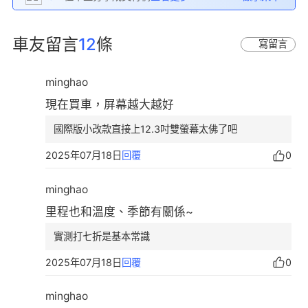
車友留言
12
條
寫留言
minghao
現在買車，屏幕越大越好
國際版小改款直接上12.3吋雙螢幕太佛了吧
2025年07月18日
回覆
0
minghao
里程也和溫度、季節有關係~
實測打七折是基本常識
2025年07月18日
回覆
0
minghao