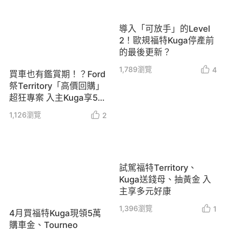
導入「可放手」的Level
2！歐規福特Kuga停產前
的最後更新？
1,789
瀏覽
4
買車也有鑑賞期！？Ford
祭Territory「高價回購」
超狂專案 入主Kuga享5萬
購車金
1,126
瀏覽
2
試駕福特Territory、
Kuga送錢母、抽黃金 入
主享多元好康
1,396
瀏覽
1
4月買福特Kuga現領5萬
購車金、Tourneo