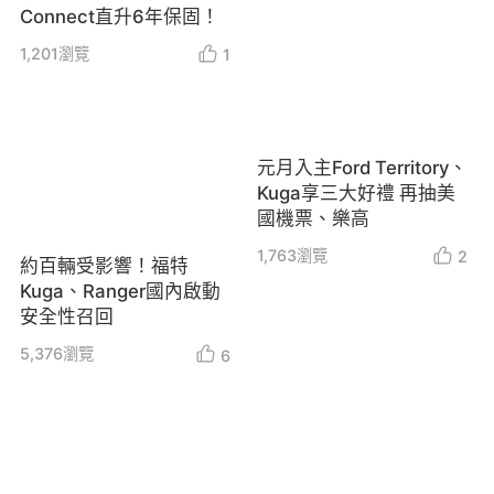
Connect直升6年保固！
1,201
瀏覽
1
元月入主Ford Territory、
Kuga享三大好禮 再抽美
國機票、樂高
1,763
瀏覽
2
約百輛受影響！福特
Kuga、Ranger國內啟動
安全性召回
5,376
瀏覽
6