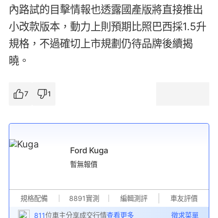
內路試的目擊情報也透露國產版將直接推出
小改款版本，動力上則預期比照巴西採1.5升
規格，不過確切上市規劃仍待品牌後續揭
曉。
7
1
Ford Kuga
暫無報價
規格配備
8891實測
編輯測評
車友評價
811
位車主分享成交行情
查看更多
徵求菜單