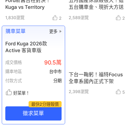
Ford新舊台柱對決！
五月國產休旅殺很大！這
Kuga vs Territory
五台購車金、現折大方送
1,830
瀏覽
2,589
瀏覽
2
2
購車菜單
更多
Ford Kuga 2026款
Active 客貨車版
90.5萬
成交價格
購車地區
台中市
下台一鞠躬！福特Focus
付款方式
分期
全車系國內正式下架
2,398
瀏覽
5
好菜單！
最快2分鐘報價
徵求菜單