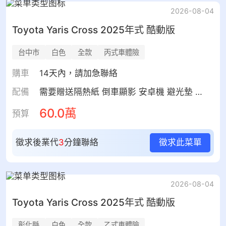
2026-08-04
Toyota
Yaris Cross
2025年式 酷動版
台中市
白色
全款
丙式車體險
購車
14天內，請加急聯絡
配備
需要贈送隔熱紙 倒車顯影 安卓機 避光墊 防水踏墊 晴雨窗 雨傘 皮套 前行車紀錄器
60.0萬
預算
徵求後業代
3
分鐘聯絡
徵求此菜單
2026-08-04
Toyota
Yaris Cross
2025年式 酷動版
彰化縣
白色
全款
乙式車體險