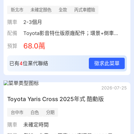
新北市
未確定顏色
全款
丙式車體險
購車
2-3個月
配備
Toyota影音特仕版原廠配件；環景+倒車顯影；前後行車紀錄器；前停車,後倒車雷達；隔熱紙全車 FSK/3M；隔熱紙前檔 FSK/3M；晴雨窗；避光墊；防水腳踏；後箱托盤
68.0萬
預算
已有
4
位業代聯絡
徵求此菜單
2026-07-25
Toyota
Yaris Cross
2025年式 酷動版
台中市
白色
分期
購車
未確定時間