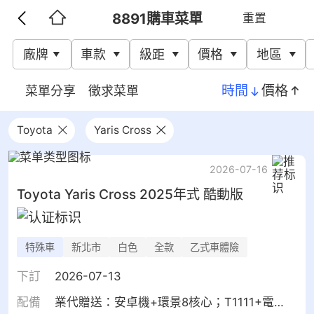
8891購車菜單
重置
廠牌
車款
級距
價格
地區
時間
價格
菜單分享
徵求菜單
Toyota
Yaris Cross
2026-07-16
Toyota
Yaris Cross
2025年式 酷動版
特殊車
新北市
白色
全款
乙式車體險
下訂
2026-07-13
配備
業代贈送：安卓機+環景8核心；T1111+電子後視鏡(分離式鏡頭)隔熱紙全車；前雷達