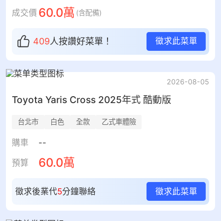
60.0萬
成交價
(含配備)
409
人按讚
好菜單！
徵求此菜單
2026-08-05
Toyota
Yaris Cross
2025年式 酷動版
台北市
白色
全款
乙式車體險
購車
--
60.0萬
預算
徵求後業代
5
分鐘聯絡
徵求此菜單