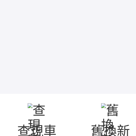
查現車
舊換新