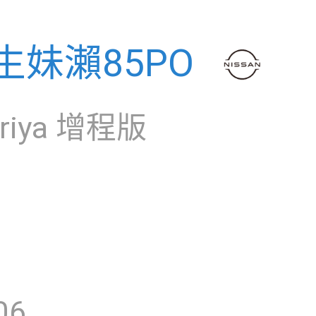
生妹瀨85PO
Ariya 增程版
06