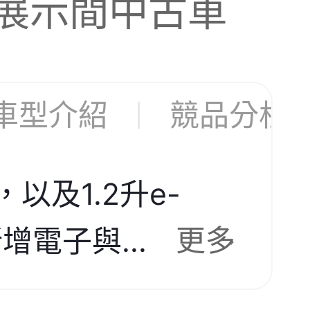
展示間
中古車
車型介紹
競品分析
以及1.2升e-
更多
新增電子
與
...