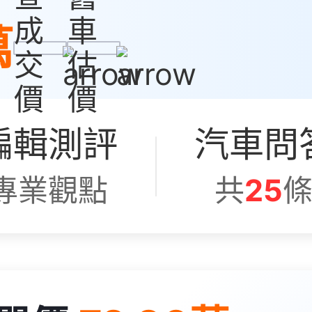
成
車
萬
交
估
價
價
編輯測評
汽車問
專業觀點
共
25