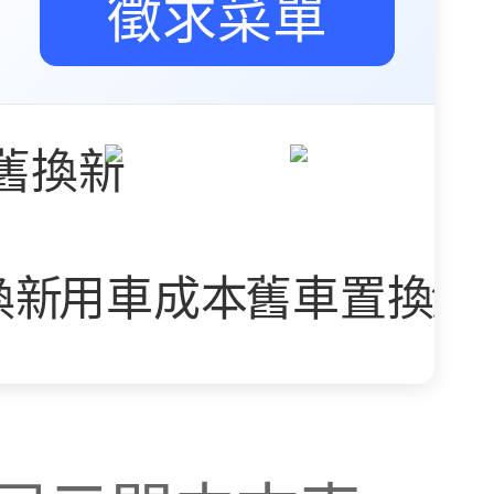
徵求菜單
換新
用車成本
舊車置換
汽