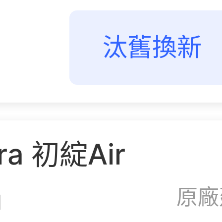
汰舊換新
ra 初綻Air
原廠
油