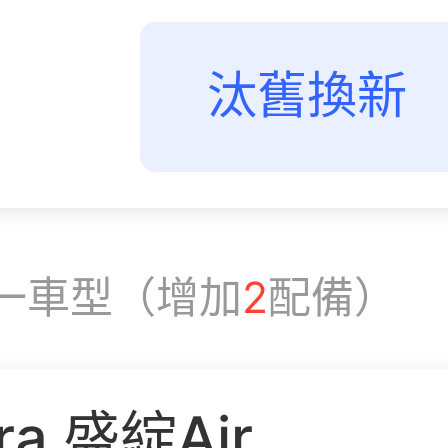
汰舊換新
一車型（增加
2
配備）
ra 盛綻Air