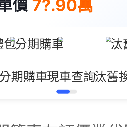
7?.90萬
單價
分期購車
現車查詢
汰舊