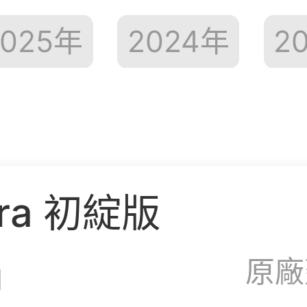
025
年
2024
年
2
ura 初綻版
原廠
油