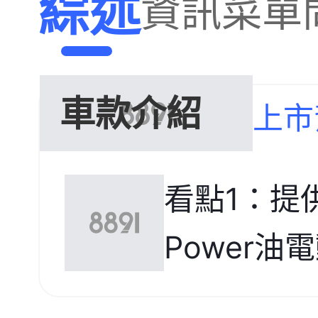
綜述
資訊
菜單
車款介紹
上市
看點1：提供
Power