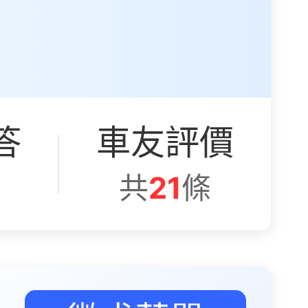
答
車友評價
條
共
21
條