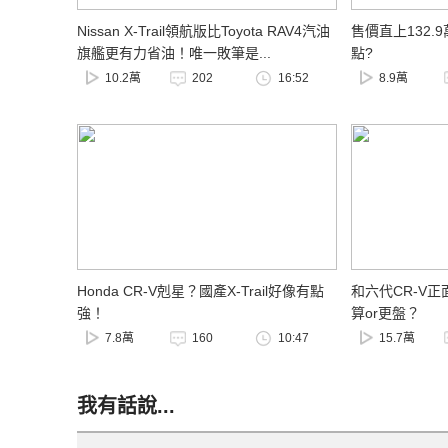
Nissan X-Trail領航版比Toyota RAV4汽油
售價直上132.9
旗艦更有力省油！唯一敗筆是...
點?
10.2萬
202
16:52
8.9萬
Honda CR-V剋星？國產X-Trail好像有點
和六代CR-V正面
強！
算or更盤？
7.8萬
160
10:47
15.7萬
我有話說...