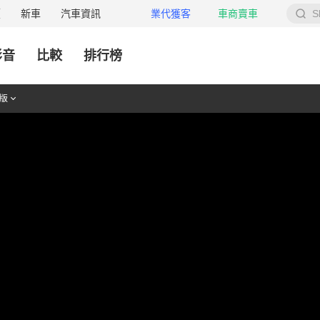
價
新車
汽車資訊
業代獲客
車商賣車
S
影音
比較
排行榜
版