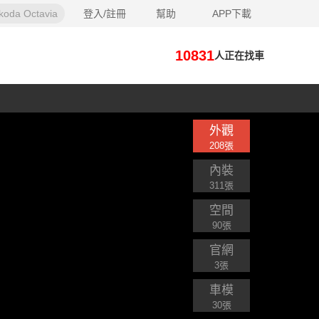
koda Octavia
登入/註冊
幫助
APP下載
10831
人正在找車
外觀
208張
內裝
311張
空間
90張
官網
3張
車模
30張