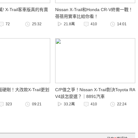
萬! X-Trail客車版真的有賣
Nissan X-Trail和Honda CR-V終需一戰！
蓓蓓用實車比給你看！
72
25:32
21.8萬
410
14:01
硬剛！大改款X-Trail更划
C/P值之爭！Nissan X-Trail對決Toyota RA
V4該怎麼選？｜8891汽車
323
09:21
33.2萬
410
22:24