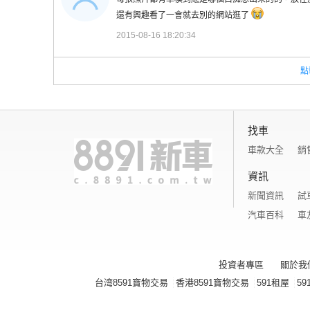
還有興趣看了一會就去別的網站逛了
2015-08-16 18:20:34
點
找車
車款大全
銷
資訊
新聞資訊
試
汽車百科
車
投資者專區
關於我
台湾8591寶物交易
香港8591寶物交易
591租屋
59