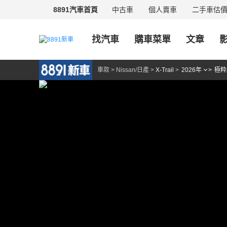
中古車
個人賣車
二手車估
8891汽車首頁
找汽車
購車菜單
文章
車款
>
Nissan/日產
>
X-Trail
>
2026年
>
極粋