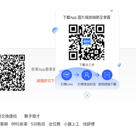
下載App 圖片縮放細節全掌握
新車App看車更方便
掃描即可下載
費交換連結
數字徵才
古車網
8891新車
518熊班
出任務
小雞上工
找師傅