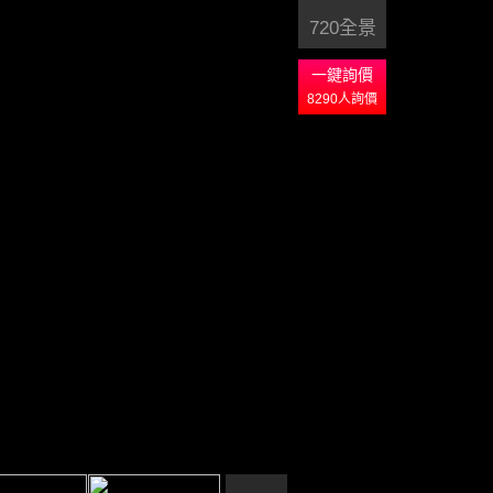
720全景
一鍵詢價
8290
人詢價