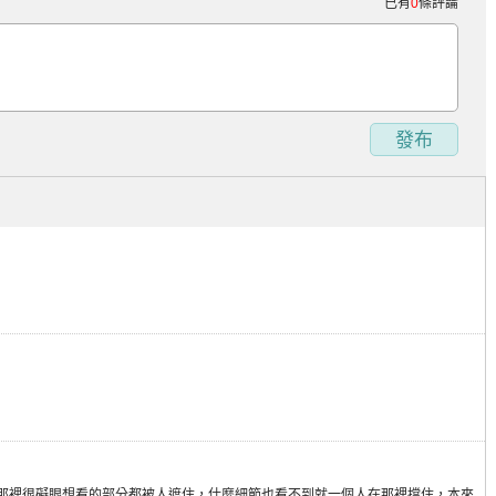
已有
0
條評論
發布
那裡很礙眼想看的部分都被人遮住，什麼細節也看不到就一個人在那裡擋住，本來