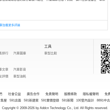
擊加載更多評論
工具
售排行
汽車圖庫
車型比較
車文章
汽車影音
友評價
車型油耗
們
社會公益
廣告合作
免責聲明
服務條款
隱私權聲明
免
1售屋
591店面
591新建案
591實價登錄
591新聞
100室內設計
8891中
Copyright © 2009-2026 by Addcn Technology Co., Ltd. All Rights reserved.