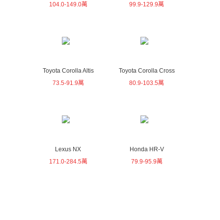
104.0-149.0萬
99.9-129.9萬
Toyota Corolla Altis
Toyota Corolla Cross
73.5-91.9萬
80.9-103.5萬
Lexus NX
Honda HR-V
171.0-284.5萬
79.9-95.9萬