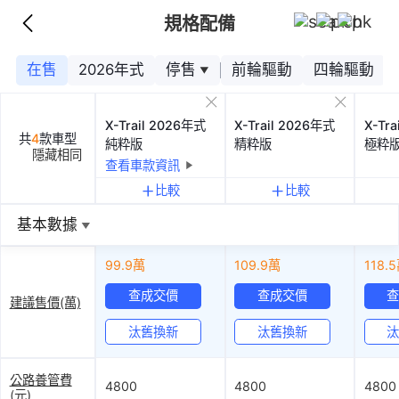
規格配備
在售
2026
年式
停售
前輪驅動
四輪驅動
X-Trail 2026年式
X-Trail 2026年式
X-Tr
共
4
款車型
純粋版
精粋版
極粋
隱藏相同
查看車款資訊
比較
比較
基本數據
基本數據
99.9萬
109.9萬
118.
查成交價
查成交價
建議售價(萬)
汰舊換新
汰舊換新
公路養管費
4800
4800
4800
(元)