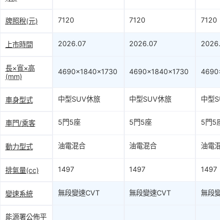
7120
7120
7120
牌照稅(元)
2026.07
2026.07
2026
上市時間
長×寬×高
4690×1840×1730
4690×1840×1730
4690
(mm)
中型SUV休旅
中型SUV休旅
中型S
車身型式
5門5座
5門5座
5門5
車門/乘客
油電混合
油電混合
油電
動力型式
1497
1497
1497
排氣量(cc)
無段變速CVT
無段變速CVT
無段變
變速系統
能源署公佈平