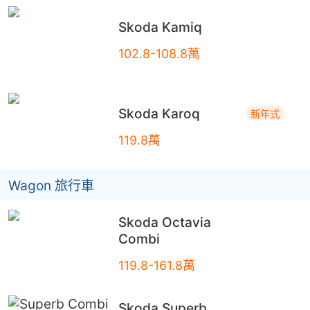
Skoda
Kamiq
102.8-108.8萬
Skoda
Karoq
新年式
119.8萬
Wagon 旅行車
Skoda
Octavia
Combi
119.8-161.8萬
Skoda
Superb